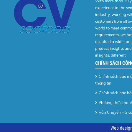
With more than 20 y
experience in the se
industry, working wi
customers from all ov
world to meet commo
requirements, we ha
acquired a wide rang
product insights and
insights. different
CHÍNH SÁCH CÔN
Chính sách bảo m
thông tin
Chính sách bảo h
Phương thức than
Vận Chuyển – Gia
Web desig