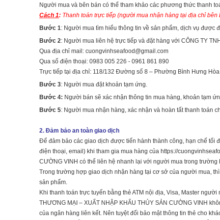
Người mua và bên bán có thể tham khảo các phương thức thanh to
Cách 1
:
Thanh toán trực tiếp (người mua nhận hàng tại địa chỉ bên
Bước 1
: Người mua tìm hiểu thông tin về sản phẩm, dịch vụ được đ
Bước 2
: Người mua liên hệ trực tiếp và đặt hàng với CÔNG 
Qua địa chỉ mail:
cuongvinhseafood@gmail.com
Qua số điện thoại: 0983 005 226 - 0961 861 890
Trực tiếp tại địa chỉ: 118/132 Đường số 8 – Phường Bình Hưng Hò
Bước 3
: Người mua đặt khoản tạm ứng.
Bước 4:
Người bán sẽ xác nhận thông tin mua hàng, khoản tạm ứn
Bước 5
: Người mua nhận hàng, xác nhận và hoàn tất thanh toán c
2. Đảm bảo an toàn giao dịch
Để đảm bảo các giao dịch được tiến hành thành công, hạn chế tối đa 
điện thoại, email) khi tham gia mua hàng của https://cuongv
CƯỜNG VINH có thể liên hệ nhanh lại với người mua trong trường h
Trong trường hợp giao dịch nhận hàng tại cơ sở của người mua, thì 
sản phẩm.
Khi thanh toán trực tuyến bằng thẻ ATM nội địa, Visa, Master ngư
THƯƠNG MẠI – XUẤT NHẬP KHẨU THỦY SẢN CƯỜNG VINH không lưu t
của ngân hàng liên kết. Nên tuyệt đối bảo mật thông tin thẻ cho kh