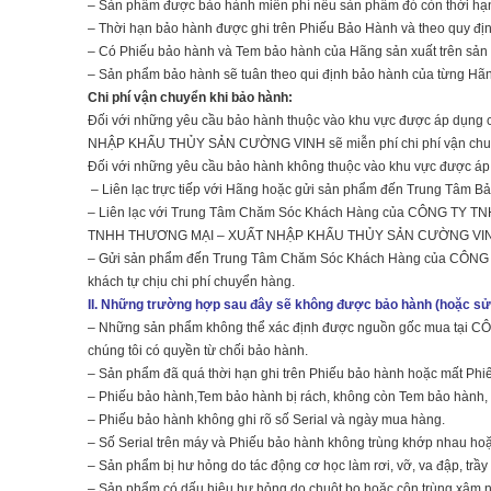
– Sản phẩm được bảo hành miễn phí nếu sản phẩm đó còn thời hạn
– Thời hạn bảo hành được ghi trên Phiếu Bảo Hành và theo quy định 
– Có Phiếu bảo hành và Tem bảo hành của Hãng sản xuất trên sản
– Sản phẩm bảo hành sẽ tuân theo qui định bảo hành của từng Hãng 
Chi phí vận chuyển khi bảo hành:
Đối với những yêu cầu bảo hành thuộc vào khu vực được áp dụ
NHẬP KHẨU THỦY SẢN CƯỜNG VINH sẽ miễn phí chi phí vận chuy
Đối với những yêu cầu bảo hành không thuộc vào khu vực được áp
– Liên lạc trực tiếp với Hãng hoặc gửi sản phẩm đến Trung Tâm Bả
– Liên lạc với Trung Tâm Chăm Sóc Khách Hàng của CÔNG T
TNHH THƯƠNG MẠI – XUẤT NHẬP KHẨU THỦY SẢN CƯỜNG VINH sẽ t
– Gửi sản phẩm đến Trung Tâm Chăm Sóc Khách Hàng của C
khách tự chịu chi phí chuyển hàng.
II. Những trường hợp sau đây sẽ không được bảo hành (hoặc sửa
– Những sản phẩm không thể xác định được nguồn gốc mua t
chúng tôi có quyền từ chối bảo hành.
– Sản phẩm đã quá thời hạn ghi trên Phiếu bảo hành hoặc mất Phi
– Phiếu bảo hành,Tem bảo hành bị rách, không còn Tem bảo hành, 
– Phiếu bảo hành không ghi rõ số Serial và ngày mua hàng.
– Số Serial trên máy và Phiếu bảo hành không trùng khớp nhau hoặc
– Sản phẩm bị hư hỏng do tác động cơ học làm rơi, vỡ, va đập, trầy
– Sản phẩm có dấu hiệu hư hỏng do chuột bọ hoặc côn trùng xâm 