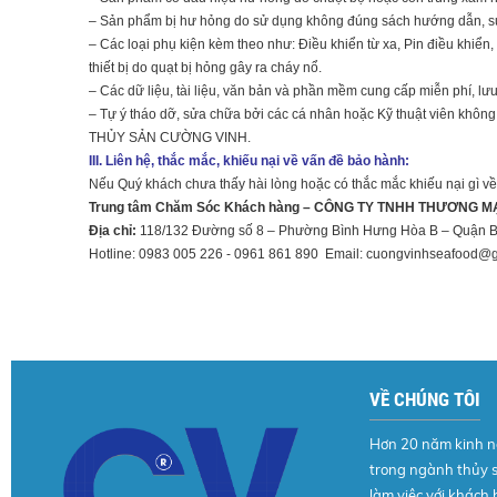
– Sản phẩm bị hư hỏng do sử dụng không đúng sách hướng dẫn, sử
– Các loại phụ kiện kèm theo như: Điều khiển từ xa, Pin điều khiển, d
thiết bị do quạt bị hỏng gây ra cháy nổ.
– Các dữ liệu, tài liệu, văn bản và phần mềm cung cấp miễn phí, lư
– Tự ý tháo dỡ, sửa chữa bởi các cá nhân hoặc Kỹ thuật viên
THỦY SẢN CƯỜNG VINH.
III. Liên hệ, thắc mắc, khiếu nại về vấn đề bảo hành:
Nếu Quý khách chưa thấy hài lòng hoặc có thắc mắc khiếu nại gì về 
Trung tâm Chăm Sóc Khách hàng – CÔNG TY TNHH THƯƠNG 
Địa chỉ:
118/132 Đường số 8 – Phường Bình Hưng Hòa B – Quận Bì
Hotline: 0983 005 226 - 0961 861 890 Email:
cuongvinhseafood@g
VỀ CHÚNG TÔI
Hơn 20 năm kinh 
trong ngành thủy 
làm việc với khách