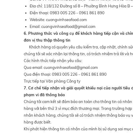
Địa chỉ: 118/132 Đường số 8 – Phường Bình Hưng Hòa B 
Điện thoại: 0983 005 226 - 0961 861 890
Website: cuongvinhseafood.com
Email:
cuongvinhseafood@gmail.com
6. Phương thức và công cụ để khách hàng tiếp cận và chỉn
đơn vị thu thập thông tin
Khách hàng có quyền yêu cầu kiểm tra, cập nhật, chỉnh sửa,
chúng tôi sẽ xác nhận lại thông tin, có trách nhiệm trả lời v
Các hình thức tiếp nhận yêu cầu:
Qua email:
cuongvinhseafood@gmail.com
Qua điện thoại: 0983 005 226 - 0961 861 890
Trực tiếp tại Văn phòng Công ty
7. Cơ chế tiếp nhận và giải quyết khiếu nại của người tiêu
phạm vi đã thông báo
Chúng tôi cam kết sẽ đảm bảo an toàn cho thông tin cá nhân 
hàng với bên thứ 3 vì mục đích thương mại. Trong trường hợp 
nhân khách hàng, chúng tôi sẽ có trách nhiệm thông báo vụ vi
hàng được biết.
Khi phát hiện thông tin cá nhân của mình bị sử dụng sai mục 