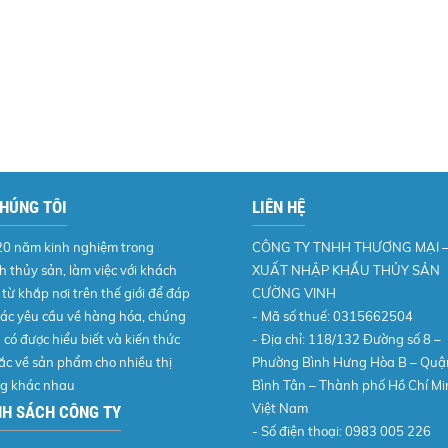
CHÚNG TÔI
LIÊN HỆ
20 năm kinh nghiệm trong
CÔNG TY TNHH THƯƠNG MẠI 
 thủy sản, làm việc với khách
XUẤT NHẬP KHẨU THỦY SẢN
từ khắp nơi trên thế giới để đáp
CƯỜNG VINH
ác yêu cầu về hàng hóa, chúng
- Mã số thuế: 0315662504
ã có được hiểu biết và kiến thức
- Địa chỉ: 118/132 Đường số 8 –
ắc về sản phẩm cho nhiều thị
Phường Bình Hưng Hòa B – Quậ
ng khác nhau
Bình Tân – Thành phố Hồ Chí Mi
Việt Nam
NH SÁCH CÔNG TY
- Số điện thoại: 0983 005 226