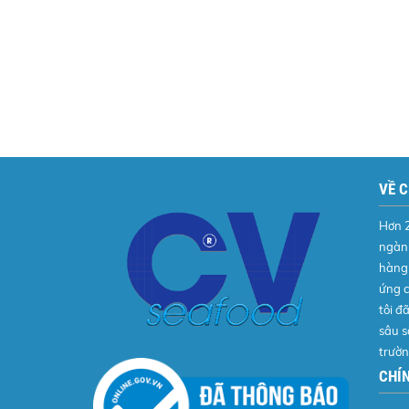
VỀ 
Hơn 
ngành
hàng 
ứng c
tôi đ
sâu s
trườ
CHÍ