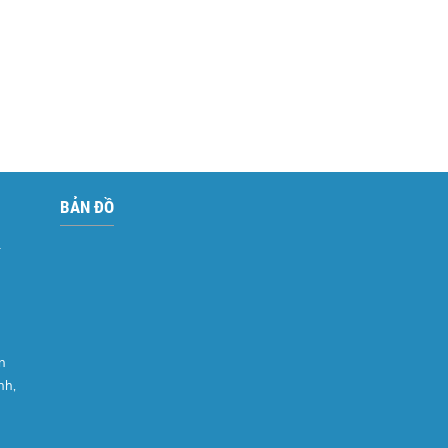
BẢN ĐỒ
–
n
nh,